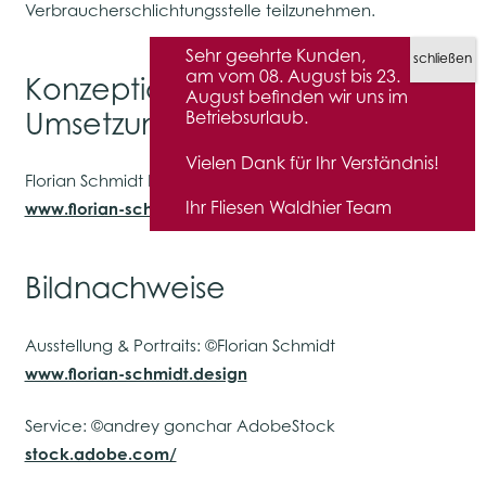
Verbraucherschlichtungsstelle teilzunehmen.
Sehr geehrte Kunden,
am vom 08. August bis 23.
Konzeption, Design &
August befinden wir uns im
Betriebsurlaub.
Umsetzung:
Vielen Dank für Ihr Verständnis!
Florian Schmidt Design
Ihr Fliesen Waldhier Team
www.florian-schmidt.design
Bildnachweise
Ausstellung & Portraits: ©Florian Schmidt
www.florian-schmidt.design
Service: ©andrey gonchar AdobeStock
stock.adobe.com/